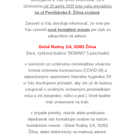
účinnosťou
od 20.apríla 2020 bola naša prevádzka
na ul.Pernikárska 8, Žilina zrušená
.
Zároveň si Vás dovoľuje informovať, že sme pre
Vás vytvorili
nové kontaktné miesto
pre styk so
zákazníkmi na adrese:
Dolné Rudiny 1/A, 01001 Žilina
(ľavá, výšková budova “DOMINO” 5.poschodie)
v súvislosti so vzniknutou mimoriadnou situáciou
šírenia ochorenia koronavírusu (COVID-19) a
odporúčanými opatreniami hlavného hygienika SR
si Vás dovoľujeme požiadať, aby ste už do budovy
vstupovali s osobnými ochrannými prostriedkami
nosa a úst (respirátor, rúško a pod.), ktoré budete
mať umiestnené na tvári.
v prípade potreby, otázok alebo podávania
objednávok nás kontaktujte osobne na našom
kontaktnom mieste – Dolné Rudiny 1/A, 01001
Žilina, alebo elektronicky na mailovej adrese: