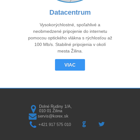
Datacentrum
Vysokorýchlostné, spoľahlivé a
neobmedzené pripojenie do internetu
pomocou optického vlákna s rýchlosťou až
100 Mb/s. Stabilné pripojenia v okolí
mesta Žilina.
VIAC
Dolné Rudiny 1/A,
010 01 Žilina
servis@korex.sk
G
L
+421 917 575 010