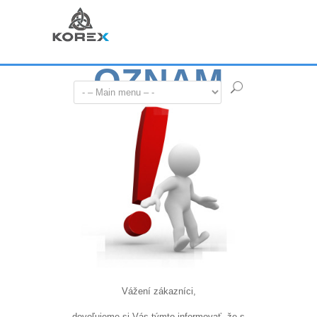
OZNAM
Vážení zákazníci,
dovoľujeme si Vás týmto informovať, že s